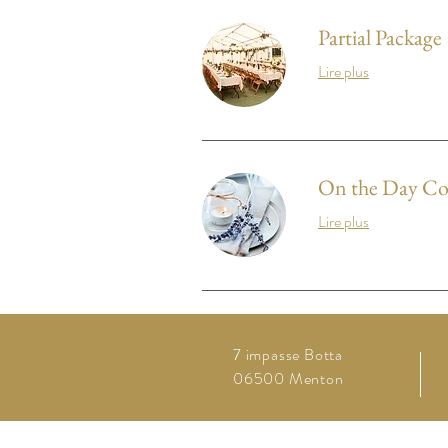
Partial Package
Lire plus
On the Day Co
Lire plus
7 impasse Botta
06500 Menton