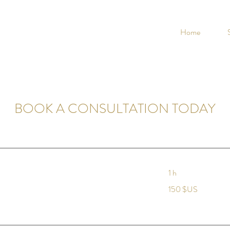
Home
BOOK A CONSULTATION TODAY
1 h
150
150 $US
dollars
des
États-
Unis